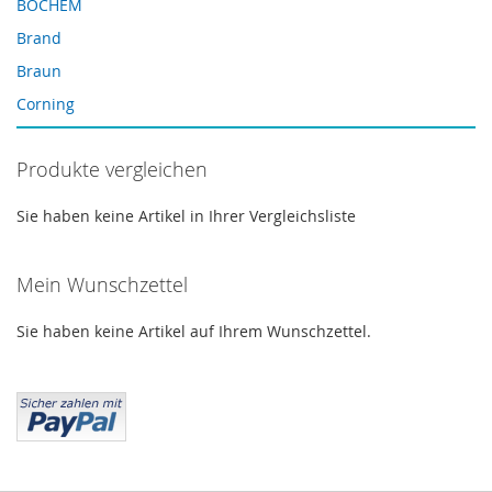
BOCHEM
Spritzenvorsatzfilter
Brand
3-Lagige Spritzenvorsatzfilter
Braun
Spritzenfilter 0,2 μm
Corning
Vials
Cosmosil
Weitere WICOM Produkte
Produkte vergleichen
Crimp Snap Vials
Wolfram-Lampen
Crimp Vials
Sie haben keine Artikel in Ihrer Vergleichsliste
Xenonlampen
CRS
CTC
Mein Wunschzettel
Daicel
Sie haben keine Artikel auf Ihrem Wunschzettel.
Dionex
Dr. Maisch
Eppendorf
Filtration
Gasgeneratoren