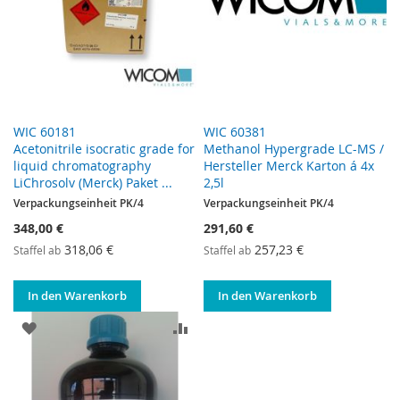
WIC 60181
WIC 60381
Acetonitrile isocratic grade for
Methanol Hypergrade LC-MS /
liquid chromatography
Hersteller Merck Karton á 4x
LiChrosolv (Merck) Paket ...
2,5l
Verpackungseinheit PK/4
Verpackungseinheit PK/4
348,00 €
291,60 €
318,06 €
257,23 €
Staffel ab
Staffel ab
In den Warenkorb
In den Warenkorb
ZUR WUNSCHLISTE HINZUFÜGEN
ZUR VERGLEICHSLISTE HINZUF