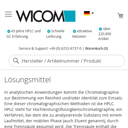
Me
über
43 Jahre HPLC und
Schnelle
attraktive
220.000
GC Erfahrung
Lieferung
Aktionen
Artikel
Service & Support: +49 (0) 6252-6737-0 |
Warenkorb (0)
Suche
Lösungsmittel
In analytischen Anwendungen kommt die Chromatographie
zur Bestimmung von Reinheit und/oder Identität zum Einsatz.
Eine dieser chromatographischen Methoden ist die HPLC.
HPLC steht für Hochleistungsflüssigkeitschromatographie, ein
Verfahren, bei dem die zu analysierende Substanz mit einem
Laufmittel, der mobilen Phase (auch Eluent genannt), durch
eine Trennsäule gepumpt wird. Die Trennsäule enthält die