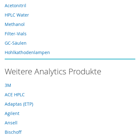
Acetonitril
HPLC Water
Methanol
Filter-Vials
GC-Säulen
Hohlkathodenlampen
HPLC-Dichtungen
Weitere Analytics Produkte
HPLC-Ersatzteile
HPLC-Saphirkolben
3M
HPLC-Säulen
ACE HPLC
HPLC-Ventile
Adaptas (ETP)
HPLC-Zubehör
Agilent
Microliter-Spritzen
Ansell
RP-18 Säulen
Bischoff
Spritzen