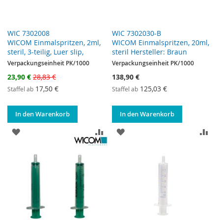
WIC 7302008
WIC 7302030-B
WICOM Einmalspritzen, 2ml,
WICOM Einmalspritzen, 20ml,
steril, 3-teilig, Luer slip,
steril Hersteller: Braun
Verpackungseinheit PK/1000
Verpackungseinheit PK/1000
Sonderangebot
23,90 €
28,83 €
138,90 €
17,50 €
125,03 €
Staffel ab
Staffel ab
In den Warenkorb
In den Warenkorb
ZUR WUNSCHLISTE HINZUFÜGEN
ZUR VERGLEICHSLISTE HINZUF
ZUR WUNSCHLISTE HINZ
ZU