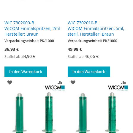
WIC 7302000-B
WIC 7302010-B
WICOM Einmalspritzen, 2ml
WICOM Einmalspritzen, 5ml,
Hersteller: Braun
steril, Hersteller: Braun
Verpackungseinheit PK/1000
Verpackungseinheit PK/1000
36,93 €
49,98 €
34,90 €
46,66 €
Staffel ab
Staffel ab
In den Warenkorb
In den Warenkorb
ZUR WUNSCHLISTE HINZUFÜGEN
ZUR VERGLEICHSLISTE HINZUF
ZUR WUNSCHLISTE HINZ
ZU