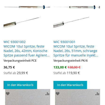
WIC 93001002
WIC 93001001
WICOM 10ul Spritze, feste
WICOM 10ul Spritze, feste
Nadel, 26s, 42mm, Konische
Nadel, 26s, 51mm, schraege
Spitze passend fuer Agilent...
Spritze für manuelle Injekt...
Verpackungseinheit PCE
Verpackungseinheit PK/6
Sonderangebot
36,75 €
133,00 €
138,00 €
29,99 €
119,90 €
Staffel ab
Staffel ab
In den Warenkorb
In den Warenkorb
ZUR WUNSCHLISTE HINZUFÜGEN
ZUR VERGLEICHSLISTE HINZUF
ZUR WUNSCHLISTE HINZ
ZU