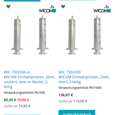
ZUR WUNSCHLISTE HINZUFÜGEN
ZUR VERGLEICHSLISTE HINZUF
ZUR WUNSCHLISTE HINZ
ZU
WIC 7302030-A
WIC 7302030
WICOM Einmalspritzen, 20ml,
WICOM Einmalspritzen, 20ml,
unsteril, lose im Beutel, 2-
steril, 2-teilig
teilig
Verpackungseinheit PK/1000
Verpackungseinheit PK/500
138,67 €
Sonderangebot
88,50 €
99,80 €
119,98 €
Staffel ab
79,90 €
Staffel ab
In den Warenkorb