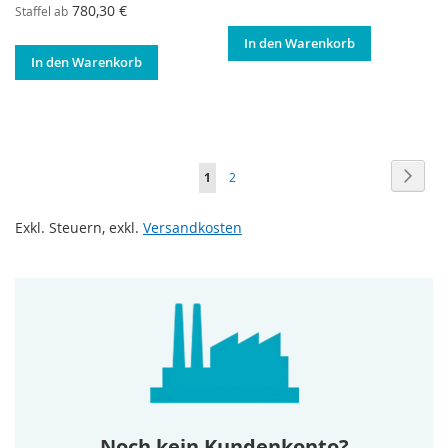
780,30 €
Staffel ab
In den Warenkorb
In den Warenkorb
Seite
Seite
Weite
Sie
Seite
1
2
lesen
Exkl. Steuern
,
exkl.
Versandkosten
gerade
Seite
Noch kein Kundenkonto?