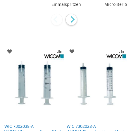
Einmalspritzen
Microliter-Sp
ZUR WUNSCHLISTE HINZUFÜGEN
ZUR VERGLEICHSLISTE HINZUF
ZUR WUNSCHLISTE HINZ
ZU
WIC 7302038-A
WIC 7302028-A