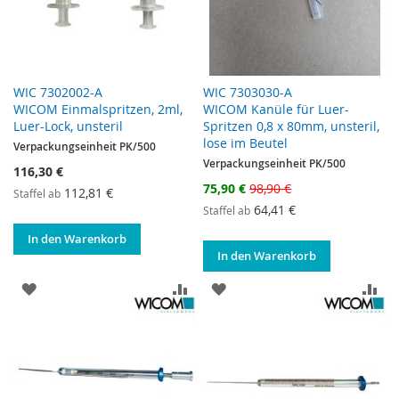
WIC 7302002-A
WIC 7303030-A
WICOM Einmalspritzen, 2ml,
WICOM Kanüle für Luer-
Luer-Lock, unsteril
Spritzen 0,8 x 80mm, unsteril,
lose im Beutel
Verpackungseinheit PK/500
Verpackungseinheit PK/500
116,30 €
Sonderangebot
75,90 €
98,90 €
112,81 €
Staffel ab
64,41 €
Staffel ab
In den Warenkorb
In den Warenkorb
ZUR WUNSCHLISTE HINZUFÜGEN
ZUR VERGLEICHSLISTE HINZUF
ZUR WUNSCHLISTE HINZ
ZU