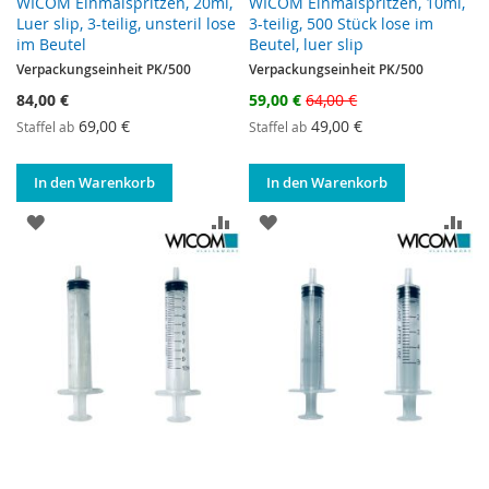
WICOM Einmalspritzen, 20ml,
WICOM Einmalspritzen, 10ml,
Luer slip, 3-teilig, unsteril lose
3-teilig, 500 Stück lose im
im Beutel
Beutel, luer slip
Verpackungseinheit PK/500
Verpackungseinheit PK/500
Sonderangebot
84,00 €
59,00 €
64,00 €
69,00 €
49,00 €
Staffel ab
Staffel ab
In den Warenkorb
In den Warenkorb
ZUR WUNSCHLISTE HINZUFÜGEN
ZUR VERGLEICHSLISTE HINZUF
ZUR WUNSCHLISTE HINZ
ZU