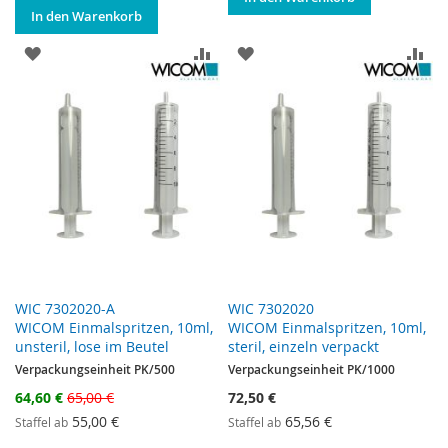
In den Warenkorb
ZUR WUNSCHLISTE HINZUFÜGEN
ZUR VERGLEICHSLISTE HINZUF
ZUR WUNSCHLISTE HINZ
ZU
WIC 7302020-A
WIC 7302020
WICOM Einmalspritzen, 10ml,
WICOM Einmalspritzen, 10ml,
unsteril, lose im Beutel
steril, einzeln verpackt
Verpackungseinheit PK/500
Verpackungseinheit PK/1000
Sonderangebot
64,60 €
65,00 €
72,50 €
55,00 €
65,56 €
Staffel ab
Staffel ab