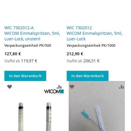
WIC 7302012-A
WIC 7302012
WICOM Einmalspritzen, 5ml,
WICOM Einmalspritzen, 5ml,
Luer-Lock, unsteril
Luer-Lock
Verpackungseinheit PK/500
Verpackungseinheit PK/1000
127,80 €
212,90 €
119,97 €
206,51 €
Staffel ab
Staffel ab
In den Warenkorb
In den Warenkorb
ZUR WUNSCHLISTE HINZUFÜGEN
ZUR VERGLEICHSLISTE HINZUF
ZUR WUNSCHLISTE HINZ
ZU