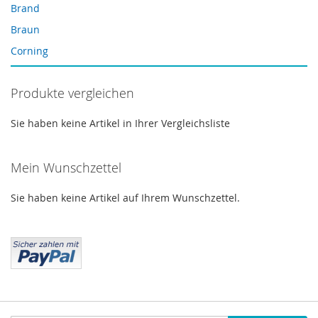
Brand
3-Lagige Spritzenvorsatzfilter
Braun
Spritzenfilter 0,2 μm
Corning
Vials
Cosmosil
Weitere WICOM Produkte
Produkte vergleichen
Crimp Snap Vials
Wolfram-Lampen
Crimp Vials
Sie haben keine Artikel in Ihrer Vergleichsliste
Xenonlampen
CRS
CTC
Mein Wunschzettel
Daicel
Sie haben keine Artikel auf Ihrem Wunschzettel.
Dionex
Dr. Maisch
Eppendorf
Filtration
Gasgeneratoren
Gebrauchte HPLC und GC Geräte