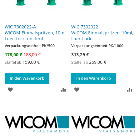
WIC 7302022-A
WIC 7302022
WICOM Einmalspritzen, 10ml,
WICOM Einmalspritzen, 10ml,
Luer-Lock, unsteril
Luer-Lock
Verpackungseinheit PK/500
Verpackungseinheit PK/1000
Sonderangebot
178,00 €
188,00 €
313,29 €
159,00 €
269,00 €
Staffel ab
Staffel ab
In den Warenkorb
In den Warenkorb
ZUR WUNSCHLISTE HINZUFÜGEN
ZUR VERGLEICHSLISTE HINZUF
ZUR WUNSCHLISTE HINZ
ZU