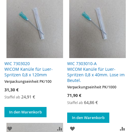
WIC 7303020
WIC 7303010-A
WICOM Kanüle für Luer-
WICOM Kanüle für Luer-
Spritzen 0,8 x 120mm
Spritzen 0,8 x 40mm. Lose im
Beutel.
Verpackungseinheit PK/100
Verpackungseinheit PK/1000
31,30 €
71,90 €
24,91 €
Staffel ab
64,86 €
Staffel ab
In den Warenkorb
In den Warenkorb
ZUR WUNSCHLISTE HINZUFÜGEN
ZUR VERGLEICHSLISTE HINZUF
ZUR WUNSCHLISTE HINZ
ZU