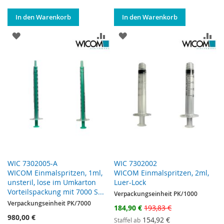
In den Warenkorb
In den Warenkorb
ZUR WUNSCHLISTE HINZUFÜGEN
ZUR VERGLEICHSLISTE HINZUF
ZUR WUNSCHLISTE HINZ
ZU
WIC 7302005-A
WIC 7302002
WICOM Einmalspritzen, 1ml,
WICOM Einmalspritzen, 2ml,
unsteril, lose im Umkarton
Luer-Lock
Vorteilspackung mit 7000 S...
Verpackungseinheit PK/1000
Verpackungseinheit PK/7000
Sonderangebot
184,90 €
193,83 €
980,00 €
154,92 €
Staffel ab