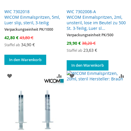
WIC 7302018
WIC 7302008-A
WICOM Einmalspritzen, 5ml,
WICOM Einmalspritzen, 2ml,
Luer slip, steril, 3-teilig
unsteril, lose im Beutel zu 500
St. 3-Teilig, Luer sl...
Verpackungseinheit PK/1000
Verpackungseinheit PK/500
Sonderangebot
42,80 €
43,80 €
Sonderangebot
29,90 €
38,20 €
34,90 €
Staffel ab
23,63 €
Staffel ab
In den Warenkorb
In den Warenkorb
ZUR WUNSCHLISTE HINZUFÜGEN
ZUR VERGLEICHSLISTE HINZUF
ZUR WUNSCHLISTE HINZ
ZU