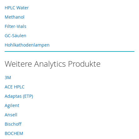
HPLC Water
Methanol
Filter-Vials
GC-Säulen
Hohlkathodenlampen
HPLC-Dichtungen
Weitere Analytics Produkte
HPLC-Ersatzteile
HPLC-Saphirkolben
3M
HPLC-Säulen
ACE HPLC
HPLC-Ventile
Adaptas (ETP)
HPLC-Zubehör
Agilent
Microliter-Spritzen
Ansell
RP-18 Säulen
Bischoff
Spritzen
BOCHEM
Spritzenvorsatzfilter