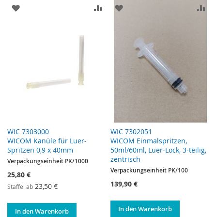
ZUR WUNSCHLISTE HINZUFÜGEN
ZUR VERGLEICHSLISTE HINZUF
ZUR WUNSCHLISTE HINZ
ZU
WIC 7303000
WIC 7302051
WICOM Kanüle für Luer-
WICOM Einmalspritzen,
Spritzen 0,9 x 40mm
50ml/60ml, Luer-Lock, 3-teilig,
zentrisch
Verpackungseinheit PK/1000
Verpackungseinheit PK/100
25,80 €
139,90 €
23,50 €
Staffel ab
In den Warenkorb
In den Warenkorb