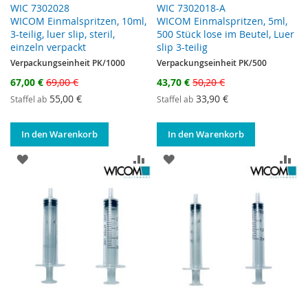
WIC 7302028
WIC 7302018-A
WICOM Einmalspritzen, 10ml,
WICOM Einmalspritzen, 5ml,
3-teilig, luer slip, steril,
500 Stück lose im Beutel, Luer
einzeln verpackt
slip 3-teilig
Verpackungseinheit PK/1000
Verpackungseinheit PK/500
Sonderangebot
Sonderangebot
67,00 €
69,00 €
43,70 €
50,20 €
55,00 €
33,90 €
Staffel ab
Staffel ab
In den Warenkorb
In den Warenkorb
ZUR WUNSCHLISTE HINZUFÜGEN
ZUR VERGLEICHSLISTE HINZUF
ZUR WUNSCHLISTE HINZ
ZU