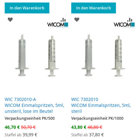
In den Warenkorb
In den Warenkorb
ZUR WUNSCHLISTE HINZUFÜGEN
ZUR VERGLEICHSLISTE HINZUF
ZUR WUNSCHLISTE HINZ
ZU
WIC 7302010-A
WIC 7302010
WICOM Einmalspritzen, 5ml,
WICOM Einmalspritzen, 5ml,
unsteril, lose im Beutel
steril
Verpackungseinheit PK/500
Verpackungseinheit PK/1000
Sonderangebot
Sonderangebot
46,70 €
50,70 €
43,80 €
46,80 €
39,99 €
37,80 €
Staffel ab
Staffel ab