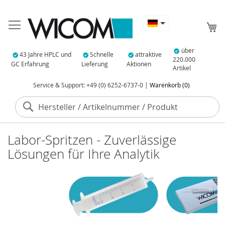
Me
über
43 Jahre HPLC und
Schnelle
attraktive
220.000
GC Erfahrung
Lieferung
Aktionen
Artikel
Service & Support: +49 (0) 6252-6737-0 |
Warenkorb (0)
Suche
Labor-Spritzen - Zuverlässige
Lösungen für Ihre Analytik